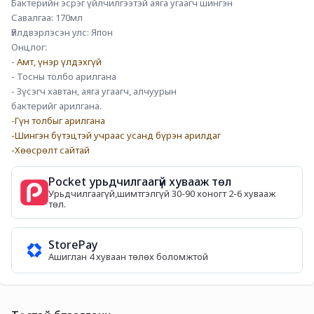
Бактерийн эсрэг үйлчилгээтэй аяга угаагч шингэн
Савалгаа: 170мл
Үйлдвэрлэсэн улс: Япон
Онцлог:
- 
Амт, үнэр үлдэхгүй
- Тосны толбо арилгана
- Зүсэгч хавтан, аяга угаагч, алчуурын
бактерийг арилгана.
-
Гүн толбыг арилгана
-Шингэн бүтэцтэй учраас усанд бүрэн арилдаг
-Хөөсрөлт сайтай
Pocket урьдчилгаагүй хувааж төл
Урьдчилгаагүй,шимтгэлгүй 30-90 хоногт 2-6 хувааж
төл.
StorePay
Ашиглан 4 хуваан төлөх боломжтой