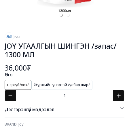
P&G
JOY УГААЛГЫН ШИНГЭН /запас/
1300 МЛ
36,000₮
Өнгө
Үнэргүй/хөх/
Жүржийн үнэртэй /улбар шар/
Дэлгэрэнгүй мэдээлэл
BRAND: Joy