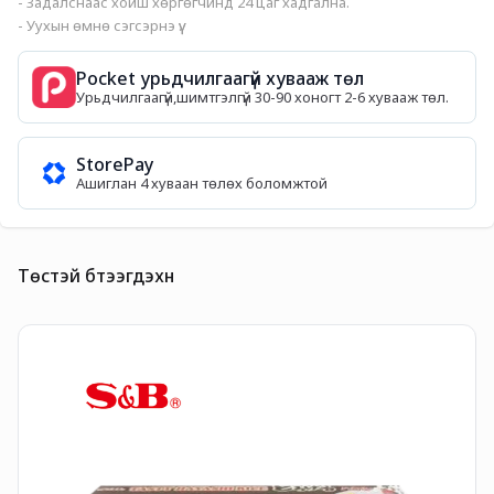
- Задалснаас хойш хөргөгчинд 24 цаг хадгална.
- Уухын өмнө сэгсэрнэ үү.
Pocket урьдчилгаагүй хувааж төл
Урьдчилгаагүй,шимтгэлгүй 30-90 хоногт 2-6 хувааж төл.
StorePay
Ашиглан 4 хуваан төлөх боломжтой
Төстэй бүтээгдэхүүн
H