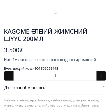
KAGOME ӨГЛӨӨНИЙ ЖИМСНИЙ
ШҮҮС 200МЛ
3,500₮
Богино тайлбар
Нас: 1+ наснаас эхлэн хэрэглэхэд тохиромжтой.
Бүтээгдэхүүний код:
4901306069448
Дэлгэрэнгүй мэдээлэл
Найрлага: Алим, жүрж, банана, ханборгоцой, усан үзэм, лимон, 
манго, киви, гүзээлзгэнэ, лийр,күзү, тоор, уншу жүрж, Япон чавга, 