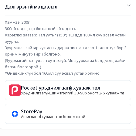
Дэлгэрэнгүй мэдээлэл
Хэмжээ: 300г
300г бэлдэцээр 6ш панкэйк бэлдэнэ.
Хэрэглэх заавар: Тал уутыг (150г) 1ш өндөг, 100мл сүү эсвэл устай 
зуурна.
Зуурмагаа сайтар хутгасны дараа зөөлөн гал дээр 1 талыг тус бүр 3 
орчим минут хайрч болгоно.
(Зуурмагийг хэт удаан хутгахгүй. Мөн зуурмагаа бэлдмэгц хайрч 
бэлэн болгоорой. )
*Өндөг хийхгүй бол 160мл сүү эсвэл устай холино.
Pocket урьдчилгаагүй хувааж төл
Урьдчилгаагүй,шимтгэлгүй 30-90 хоногт 2-6 хувааж төл.
StorePay
Ашиглан 4 хуваан төлөх боломжтой