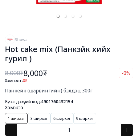
Showa
Hot cake mix (Панкэйк хийх
гурил )
8,000₮
8,000
₮
-0%
Хэмнэлт:
0
₮
Богино тайлбар
Панкейк (шарвингийн) бэлдэц 300г
Бүтээгдэхүүний код:
4901760432154
Хэмжээ
1 ширхэг
3 ширхэг
6 ширхэг
9 ширхэг