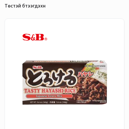
Төстэй бүтээгдэхүүн
H