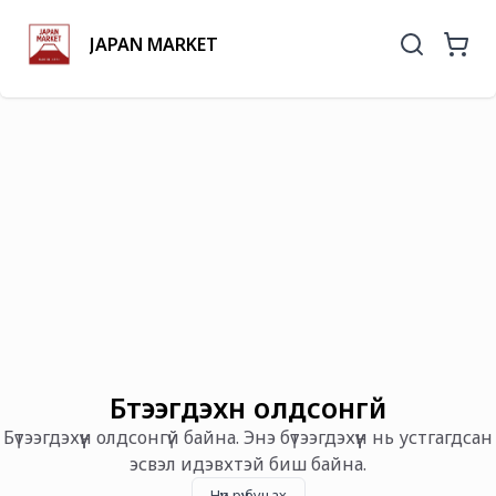
JAPAN MARKET
Бүтээгдэхүүн олдсонгүй
Бүтээгдэхүүн олдсонгүй байна. Энэ бүтээгдэхүүн нь устгагдсан
эсвэл идэвхтэй биш байна.
Нүүр рүү буцах