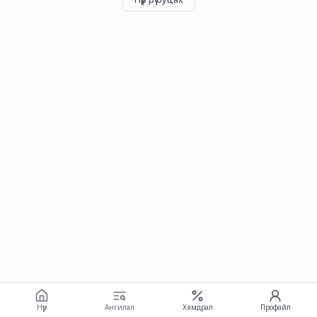
Нүүр
Ангилал
Хямдрал
Профайл