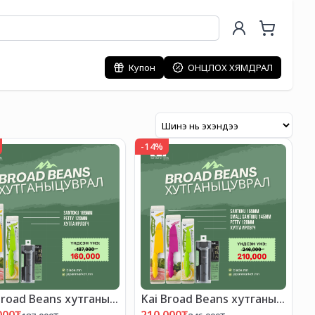
Купон
ОНЦЛОХ ХЯМДРАЛ
-
14
%
Broad Beans хутганы
Kai Broad Beans хутганы
МДРАЛТАЙ БАГЦ-10"
"ХЯМДРАЛТАЙ БАГЦ-9"