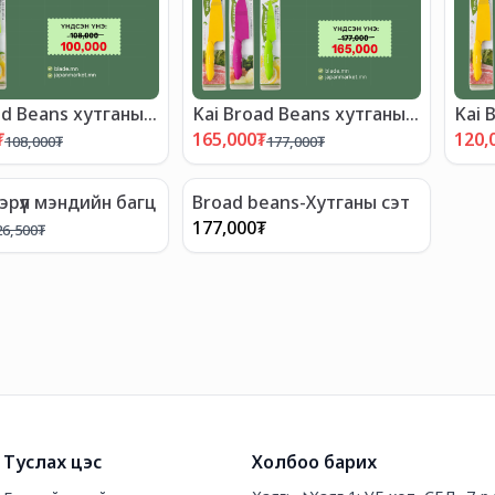
ad Beans хутганы
Kai Broad Beans хутганы
Kai 
АЛТАЙ БАГЦ-3"
"ХЯМДРАЛТАЙ БАГЦ-4"
"ХЯ
₮
165,000
₮
120,
108,000
₮
177,000
₮
 эрүүл мэндийн багц
Broad beans-Хутганы сэт
177,000
₮
26,500
₮
Туслах цэс
Холбоо барих