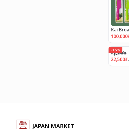
Kai Bro
"ХЯМДР
100,000
-
15
%
Хүүхдийн
22,500
₮
JAPAN MARKET