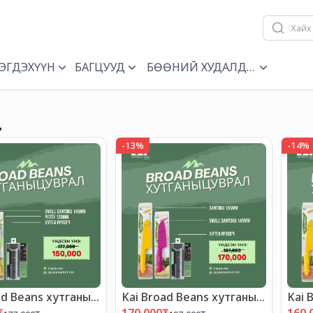
ЭГДЭХҮҮН
БАГЦУУД
БӨӨНИЙ ХУДАЛДАА
Д
-
13
%
-
14
%
ad Beans хутганы
Kai Broad Beans хутганы
Kai 
АЛТАЙ БАГЦ-12"
"ХЯМДРАЛТАЙ БАГЦ-11"
"ХЯ