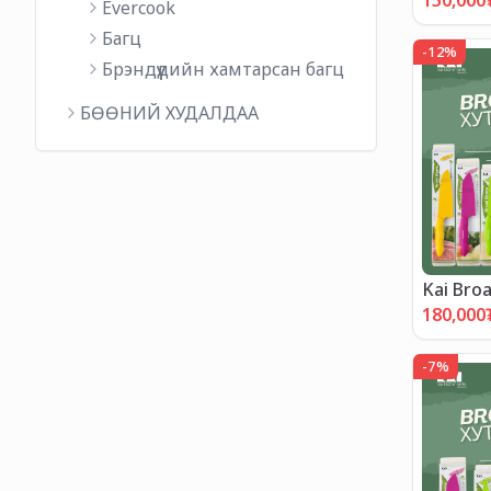
150,000
Evercook
Багц
-
12
%
Брэндүүдийн хамтарсан багц
БӨӨНИЙ ХУДАЛДАА
Kai Bro
"ХЯМДР
180,000
-
7
%