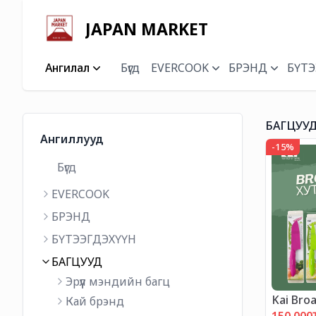
JAPAN MARKET
Ангилал
Бүгд
EVERCOOK
БРЭНД
БҮТЭ
БАГЦУУ
Ангиллууд
-
15
%
Бүгд
EVERCOOK
БРЭНД
БҮТЭЭГДЭХҮҮН
БАГЦУУД
Эрүүл мэндийн багц
Kai Bro
Кай брэнд
"ХЯМДР