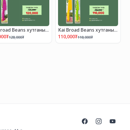
Broad Beans хутганы
Kai Broad Beans хутганы
МДРАЛТАЙ БАГЦ-2"
"ХЯМДРАЛТАЙ БАГЦ-1"
000
₮
110,000
₮
128,000
₮
118,000
₮
Facebook
Instagram
YouTube