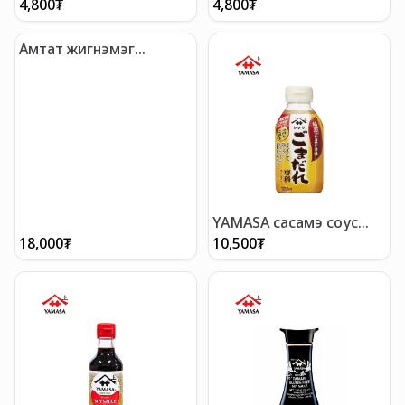
Bag 51g
4,800
₮
4,800
₮
Амтат жигнэмэг
COUNTRY MAAM ванила
болон шоколадтай
163гр
YAMASA сасамэ соус
330ml
18,000
₮
10,500
₮