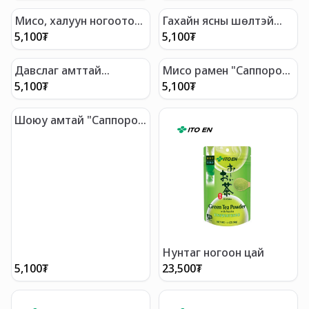
Mисо, халуун ногоотой
Гахайн ясны шөлтэй
"Саппоро Ичибан"
"Саппоро Ичибан"
5,100
₮
5,100
₮
Давслаг амттай
Мисо рамен "Саппоро
"Саппоро Ичибан"
Ичибан"
5,100
₮
5,100
₮
Шоюу амтай "Саппоро
Ичибан"
Нунтаг ногоон цай
5,100
₮
23,500
₮