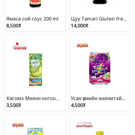
Ямаса сой соус 200 ml
Цуу Tamari Gluten free
sauce 150ml
8,500
₮
14,000
₮
Кагомэ Мелон ногоо
Усан үзмийн желлитэй
жимсний холимог
ундаа /лаазатай/
3,500
₮
4,500
₮