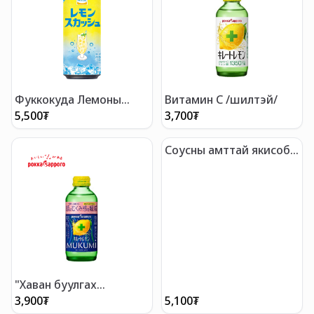
Фуккокуда Лемоны
Витамин C /шилтэй/
амттай ус /лаазтай/
5,500
₮
3,700
₮
Соусны амттай якисоба
"Саппоро Ичибан"
"Хаван буулгах
үйлчилгээтэй Витамин C
3,900
₮
5,100
₮
/шилтэй/"