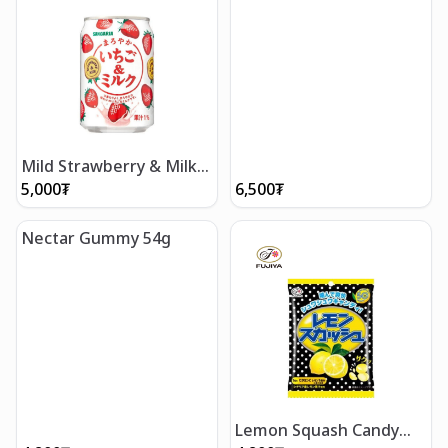
Mild Strawberry & Milk
Drink 275g Can
5,000
₮
6,500
₮
Nectar Gummy 54g
Lemon Squash Candy