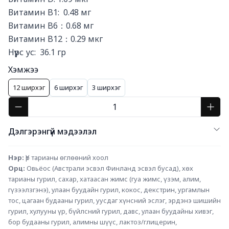
Витамин B1:  0.48 мг

Витамин B6：0.68 мг

Витамин B12：0.29 мкг

Нүүрс ус:  36.1 гр
Хэмжээ
12 ширхэг
6 ширхэг
3 ширхэг
Дэлгэрэнгүй мэдээлэл
Нэр:
 Үр тарианы өглөөний хоол
Орц: 
Овьёос (Австрали эсвэл Финланд эсвэл бусад), хөх 
тарианы гурил, сахар, хатаасан жимс (гуа жимс, үзэм, алим, 
гүзээлзгэнэ), улаан буудайн гурил, кокос, декстрин, ургамлын 
тос, цагаан будааны гурил, уусдаг хүнсний эслэг, эрдэнэ шишийн 
гурил, хулууны үр, бүйлсний гурил, давс, улаан буудайны хивэг, 
бор будааны гурил, алимны шүүс, лактоз/глицерин, 