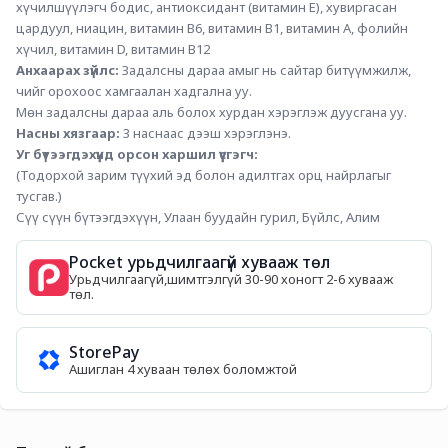
хүчилшүүлэгч бодис, антиоксидант (витамин Е), хувиргасан 
цардуул, ниацин, витамин В6, витамин В1, витамин А, фолийн 
хүчил, витамин D, витамин В12
Анхаарах зүйлс: 
Задалсны дараа амыг нь сайтар битүүмжилж, 
чийг орохоос хамгаалан хадгална уу.  
Мөн задалсны дараа аль болох хурдан хэрэглэж дуусгана уу.
Насны хязгаар:
 3 наснаас дээш хэрэглэнэ.
Уг бүтээгдэхүүнд орсон харшил үүсгэгч:
(Тодорхой зарим түүхий эд болон адилтгах орц найрлагыг 
тусгав.)
Сүү сүүн бүтээгдэхүүн, Улаан буудайн гурил, Бүйлс, Алим
Pocket урьдчилгаагүй хувааж төл
Урьдчилгаагүй,шимтгэлгүй 30-90 хоногт 2-6 хувааж
төл.
StorePay
Ашиглан 4 хуваан төлөх боломжтой