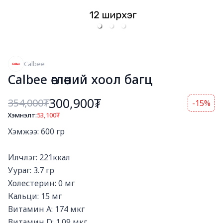
Calbee
Calbee өглөөний хоол багц
300,900₮
354,000
₮
-15%
Хэмнэлт:
53,100
₮
Богино тайлбар
Хэмжээ: 600 гр

Илчлэг: 221ккал

Уураг: 3.7 гр

Холестерин: 0 мг

Кальци: 15 мг

Витамин A: 174 мкг

Витамин D: 1.09 мкг
