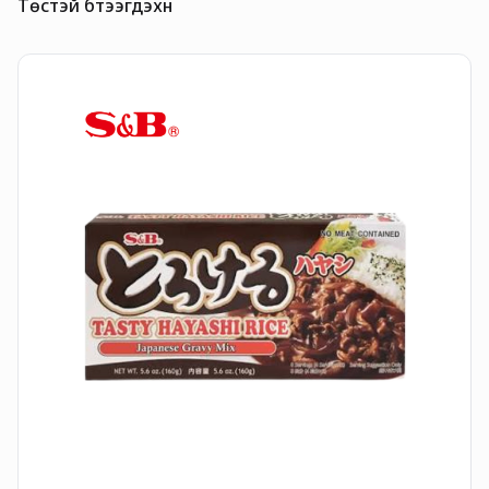
Төстэй бүтээгдэхүүн
H