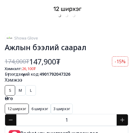
Showa Glove
Ажлын бээлий саарал
147,900₮
174,000
₮
-15%
Хэмнэлт:
26,100
₮
Бүтээгдэхүүний код:
4901792047326
Хэмжээ
S
M
L
Өнгө
12 ширхэг
6 ширхэг
3 ширхэг