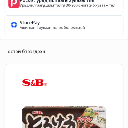
Pocket урьдчилгаагүй хувааж төл
Урьдчилгаагүй,шимтгэлгүй 30-90 хоногт 2-6 хувааж төл.
StorePay
Ашиглан 4 хуваан төлөх боломжтой
Төстэй бүтээгдэхүүн
H