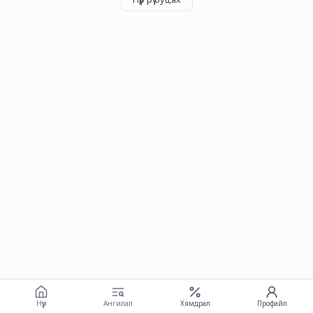
Нүүр
Ангилал
Хямдрал
Профайл