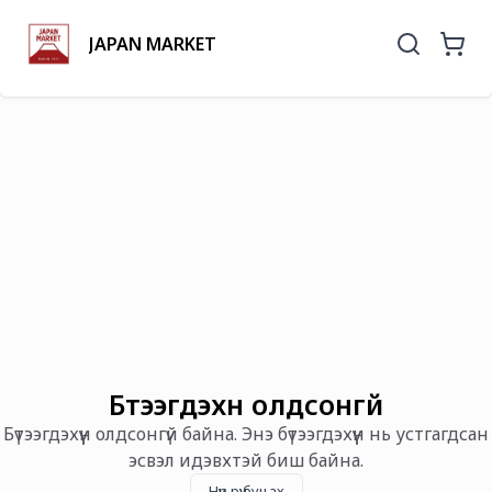
JAPAN MARKET
Бүтээгдэхүүн олдсонгүй
Бүтээгдэхүүн олдсонгүй байна. Энэ бүтээгдэхүүн нь устгагдсан
эсвэл идэвхтэй биш байна.
Нүүр рүү буцах