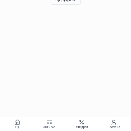
Нүүр
Ангилал
Хямдрал
Профайл