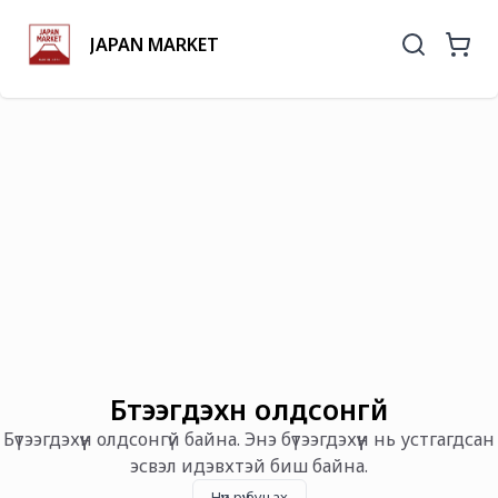
JAPAN MARKET
Бүтээгдэхүүн олдсонгүй
Бүтээгдэхүүн олдсонгүй байна. Энэ бүтээгдэхүүн нь устгагдсан
эсвэл идэвхтэй биш байна.
Нүүр рүү буцах