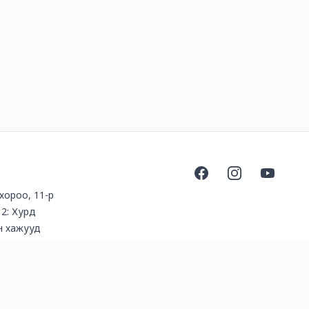
Facebook
Instagram
YouTube
 хороо, 11-р
 2: Хурд
н хажууд
ын Емартын