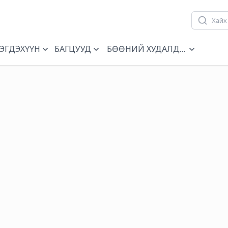
ЭГДЭХҮҮН
БАГЦУУД
БӨӨНИЙ ХУДАЛДАА