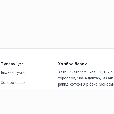
Туслах цэс
Холбоо барих
Хаяг: 📌Хаяг 1: УБ хот, СБД, 7-р
Бидний тухай
хороолол, 10а-4 давхар, 📌Хаяг
Холбоо барих
рапид хотхон 9-р байр Моносы
JAPANMARKET 📌Хаяг 3: Сансар
Түгээмэл асуултууд
3 давхар KAI kitchen studio
Нийтлэл
Утас: 88550568, 88550846