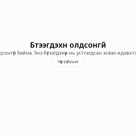
Бүтээгдэхүүн олдсонгүй
олдсонгүй байна. Энэ бүтээгдэхүүн нь устгагдсан эсвэл идэвх
Нүүр рүү буцах