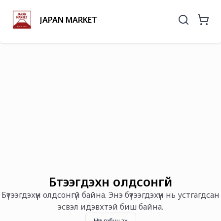
JAPAN MARKET
Бүтээгдэхүүн олдсонгүй
Бүтээгдэхүүн олдсонгүй байна. Энэ бүтээгдэхүүн нь устгагдсан
эсвэл идэвхтэй биш байна.
Нүүр рүү буцах