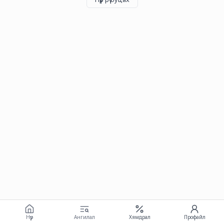
Нүүр
Ангилал
Хямдрал
Профайл